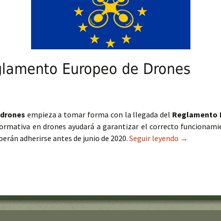
eglamento Europeo de Drones
 drones
empieza a tomar forma con la llegada del
Reglamento 
normativa en drones ayudará a garantizar el correcto funcionami
berán adherirse antes de junio de 2020.
Seguir leyendo
Ya está aqu
→