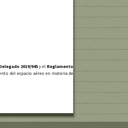
Delegado 2019/945
y el
Reglamento
ento del espacio aéreo en materia de
í el Reglamento Europeo de Drones