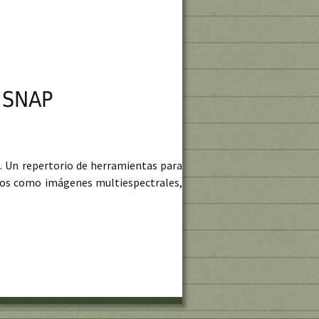
a SNAP
. Un repertorio de herramientas para
ectos como imágenes multiespectrales,
inel Toolbox para SNAP