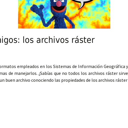
igos: los archivos ráster
formatos empleados en los Sistemas de Información Geográfica 
ormas de manejarlos. ¿Sabías que no todos los archivos ráster sir
n buen archivo conociendo las propiedades de los archivos ráster 
: los archivos ráster