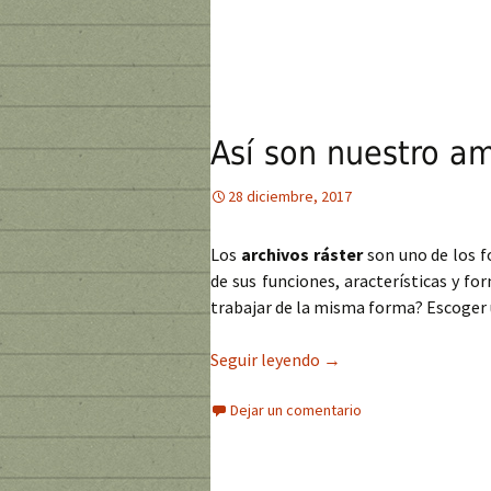
Así son nuestro am
28 diciembre, 2017
Los
archivos ráster
son uno de los 
de sus funciones, aracterísticas y f
trabajar de la misma forma? Escoger u
Seguir leyendo
Así son nuestro amigos
→
Dejar un comentario