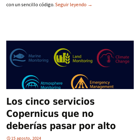
con un sencillo código.
Seguir leyendo
Datos de contaminación
→
Los cinco servicios
Copernicus que no
deberías pasar por alto
15 agosto, 2024