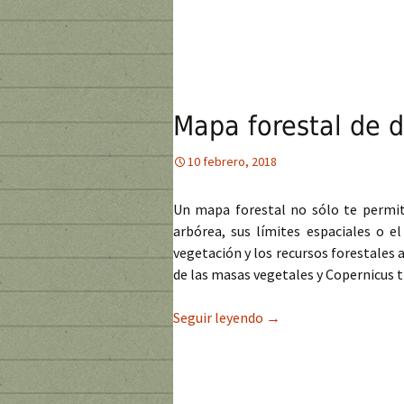
Mapa forestal de 
10 febrero, 2018
Un mapa forestal no sólo te permite
arbórea, sus límites espaciales o e
vegetación y los recursos forestales 
de las masas vegetales y Copernicus t
Seguir leyendo
Mapa forestal de dens
→