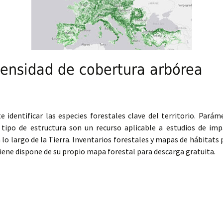
densidad de cobertura arbórea
 identificar las especies forestales clave del territorio. Pará
l tipo de estructura son un recurso aplicable a estudios de i
a lo largo de la Tierra. Inventarios forestales y mapas de hábitats
iene dispone de su propio mapa forestal para descarga gratuita.
idad de cobertura arbórea