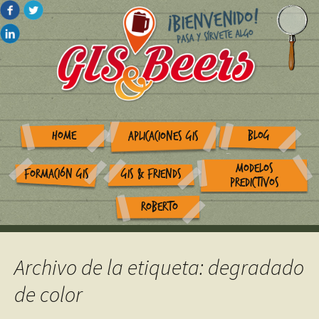
HOME
BLOG
APLICACIONES GIS
MODELOS
FORMACIÓN GIS
GIS & FRIENDS
PREDICTIVOS
ROBERTO
Archivo de la etiqueta: degradado
de color