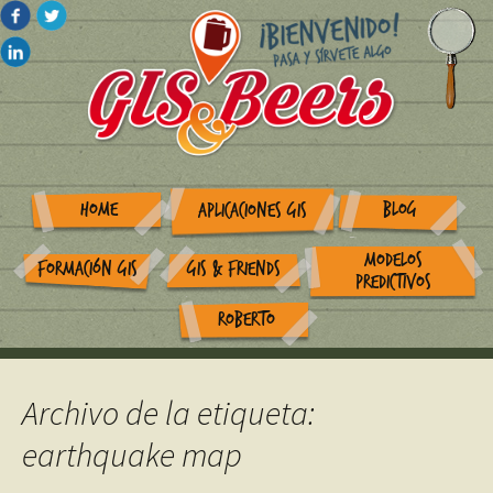
HOME
BLOG
APLICACIONES GIS
MODELOS
FORMACIÓN GIS
GIS & FRIENDS
PREDICTIVOS
ROBERTO
Archivo de la etiqueta:
earthquake map