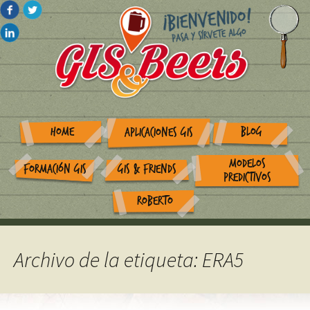
HOME
BLOG
APLICACIONES GIS
MODELOS
FORMACIÓN GIS
GIS & FRIENDS
PREDICTIVOS
ROBERTO
Archivo de la etiqueta: ERA5