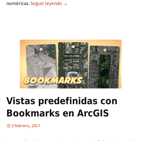
numéricas.
Seguir leyendo
Cómo acotar elementos en la vista 
→
Vistas predefinidas con
Bookmarks en ArcGIS
2 febrero, 2017