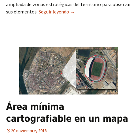
ampliada de zonas estratégicas del territorio para observar
sus elementos.
Seguir leyendo
Geotip nº6: Vista de lupa en Ar
→
Área mínima
cartografiable en un mapa
20 noviembre, 2018