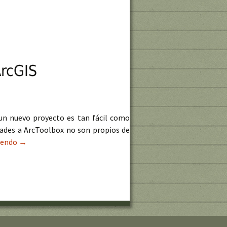
ArcGIS
 un nuevo proyecto es tan fácil como
ñades a ArcToolbox no son propios de
eyendo
GEOtip nº17: Cómo fijar toolbox en ArcToolbox de ArcGIS
→