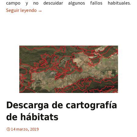
campo y no descuidar algunos fallos habituales.
Seguir leyendo
Metodología cartográfica para el mapeo de flor
→
Descarga de cartografía
de hábitats
14 marzo, 2019