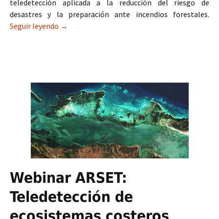
teledetección aplicada a la reducción del riesgo de
desastres y la preparación ante incendios forestales.
Seguir leyendo
Curso de Teledetección para la reducción de rie
→
Webinar ARSET:
Teledetección de
ecosistemas costeros