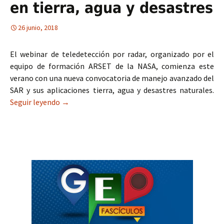
en tierra, agua y desastres
26 junio, 2018
El webinar de teledetección por radar, organizado por el
equipo de formación ARSET de la NASA, comienza este
verano con una nueva convocatoria de manejo avanzado del
SAR y sus aplicaciones tierra, agua y desastres naturales.
Seguir leyendo
Curso NASA: Teledetección por radar y aplicacion
→