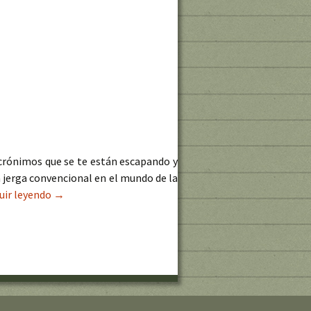
crónimos que se te están escapando y
 jerga convencional en el mundo de la
uir leyendo
La jerga de la teledetección de la A a la Z
→