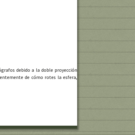
grafos debido a la doble proyección
dientemente de cómo rotes la esfera,
 los dos mundos de Gilbert