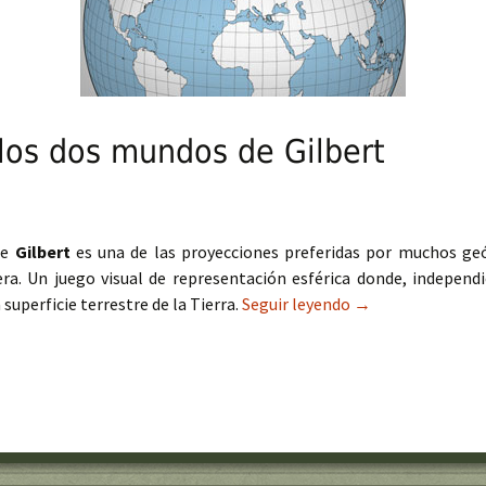
los dos mundos de Gilbert
de
Gilbert
es una de las proyecciones preferidas por muchos geó
fera. Un juego visual de representación esférica donde, indepen
 superficie terrestre de la Tierra.
Seguir leyendo
La perspectiva de
→