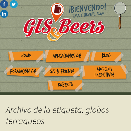
HOME
BLOG
APLICACIONES GIS
MODELOS
FORMACIÓN GIS
GIS & FRIENDS
PREDICTIVOS
ROBERTO
Archivo de la etiqueta: globos
terraqueos