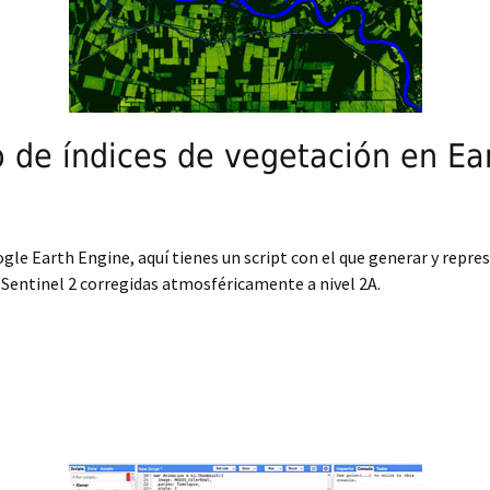
io de índices de vegetación en Ea
gle Earth Engine, aquí tienes un script con el que generar y repre
 Sentinel 2 corregidas atmosféricamente a nivel 2A.
e índices de vegetación en Earth Engine