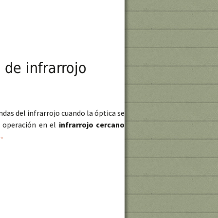
de infrarrojo
das del infrarrojo cuando la óptica se
e operación en el
infrarrojo cercano
ndices de vegetación para drones sin dependencia de infrarrojo
→