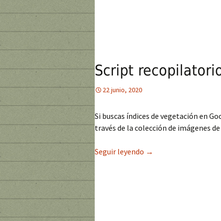
Script recopilator
22 junio, 2020
Si buscas índices de vegetación en Goo
través de la colección de imágenes de
Seguir leyendo
Script recopilatorio d
→