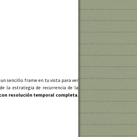
un sencillo frame en tu vista para ver
e la estrategia de recurrencia de la
 con resolución temporal completa
.
 timelapses en Google Earth Engine