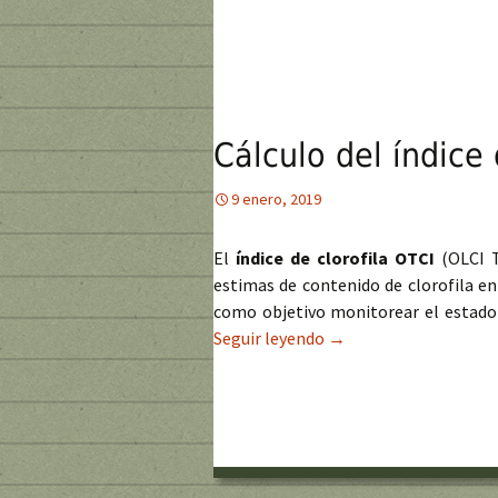
Cálculo del índice 
9 enero, 2019
El
índice de clorofila OTCI
(OLCI T
estimas de contenido de clorofila en
como objetivo monitorear el estado y
Seguir leyendo
Cálculo del índice de c
→