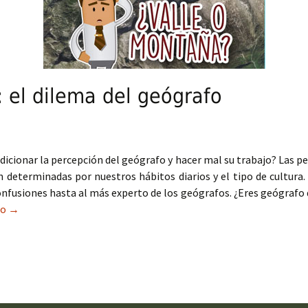
 el dilema del geógrafo
dicionar la percepción del geógrafo y hacer mal su trabajo? Las p
 determinadas por nuestros hábitos diarios y el tipo de cultura
onfusiones hasta al más experto de los geógrafos. ¿Eres geógrafo 
do
¿Valle o montaña?: el dilema del geógrafo
→