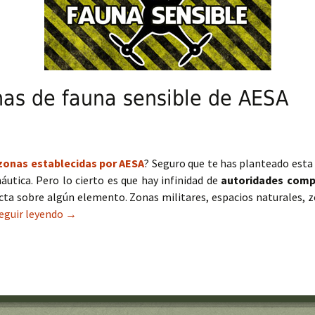
nas de fauna sensible de AESA
zonas establecidas por AESA
? Seguro que te has planteado esta s
áutica. Pero lo cierto es que hay infinidad de
autoridades compe
fecta sobre algún elemento. Zonas militares, espacios naturales, 
eguir leyendo
Más allá de las zonas de fauna sensible de AESA
→