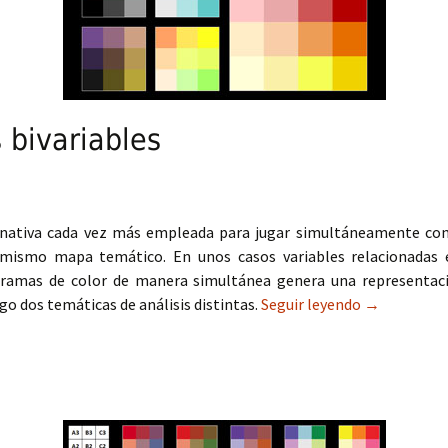
bivariables
rnativa cada vez más empleada para jugar simultáneamente con
mismo mapa temático. En unos casos variables relacionadas en
tramas de color de manera simultánea genera una representaci
go dos temáticas de análisis distintas.
Seguir leyendo
Cómo crear 
→