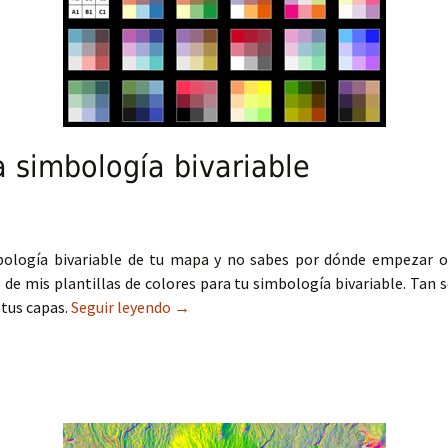
a simbología bivariable
mbología bivariable de tu mapa y no sabes por dónde empezar o
de mis plantillas de colores para tu simbología bivariable. Tan 
 tus capas.
Seguir leyendo
Plantillas RGB para simbología bivariab
→