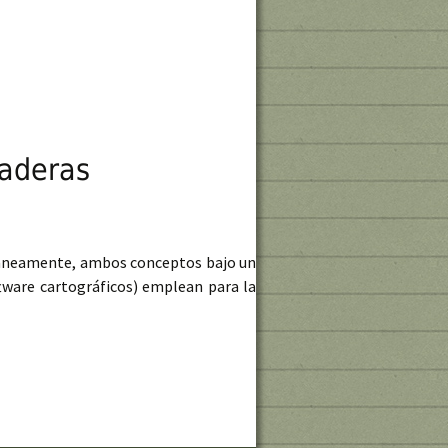
laderas
ltáneamente, ambos conceptos bajo un
tware cartográficos) emplean para la
ntación de laderas