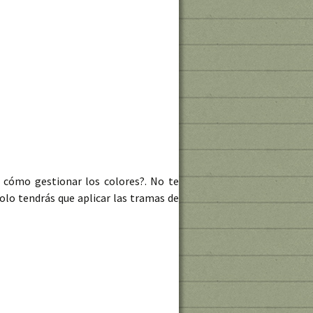
 cómo gestionar los colores?. No te
solo tendrás que aplicar las tramas de
le