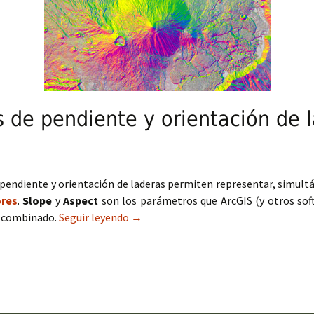
de pendiente y orientación de 
pendiente y orientación de laderas permiten representar, simu
ores
.
Slope
y
Aspect
son los parámetros que ArcGIS (y otros sof
a combinado.
Seguir leyendo
Mapas combinados de pendiente y orie
→