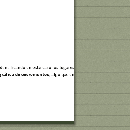
 identificando en este caso los lugares
ográfico de excrementos
, algo que en
r cartográfico de cacas pisadas: Poonarth