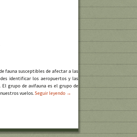
e fauna susceptibles de afectar a las
es identificar los aeropuertos y las
 El grupo de avifauna es el grupo de
 nuestros vuelos.
Seguir leyendo
Mapa de Fauna de Interés para la 
→