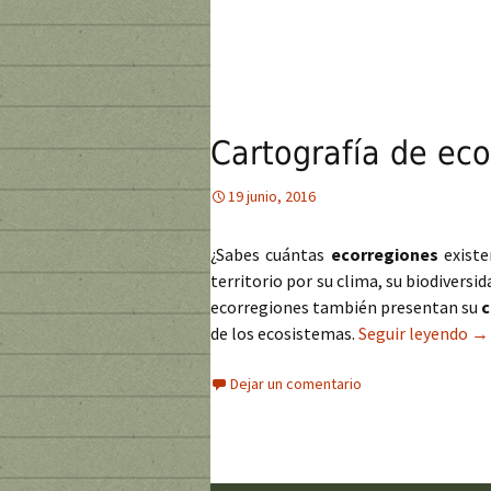
Cartografía de ec
19 junio, 2016
¿Sabes cuántas
ecorregiones
existe
territorio por su clima, su biodiversid
ecorregiones también presentan su
c
de los ecosistemas.
Seguir leyendo
Ca
→
Dejar un comentario