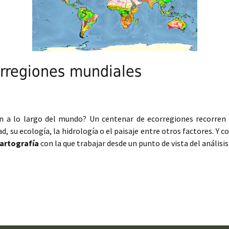
orregiones mundiales
n a lo largo del mundo? Un centenar de ecorregiones recorren la
ad, su ecología, la hidrología o el paisaje entre otros factores. Y c
artografía
con la que trabajar desde un punto de vista del análisi
rtografía de ecorregiones mundiales