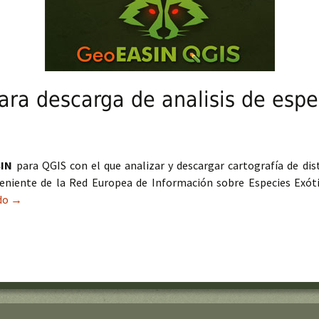
ra descarga de analisis de espe
SIN
para QGIS con el que analizar y descargar cartografía de dist
eniente de la Red Europea de Información sobre Especies Exót
ndo
Plugin GeoEASIN para descarga de analisis de especies exóticas
→