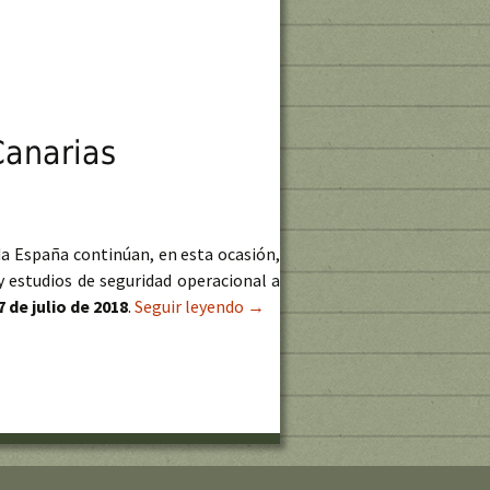
Canarias
a España continúan, en esta ocasión,
 estudios de seguridad operacional a
7 de julio de 2018
.
Seguir leyendo
Formación gratuita para operado
→