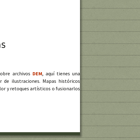
as
sobre archivos
DEM
, aquí tienes una
 de ilustraciones. Mapas históricos
r y retoques artísticos o fusionarlos
istóricas