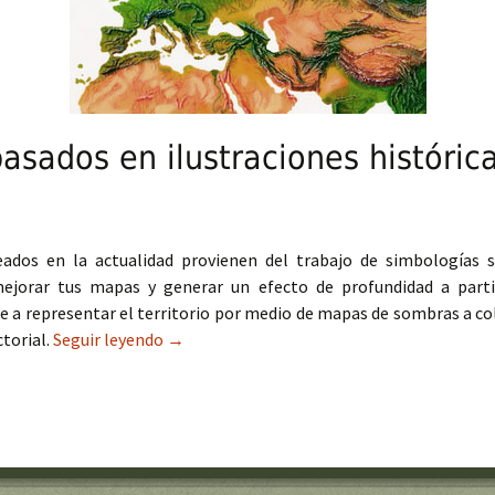
asados en ilustraciones históric
ados en la actualidad provienen del trabajo de simbologías 
jorar tus mapas y generar un efecto de profundidad a partir
 a representar el territorio por medio de mapas de sombras a colo
torial.
Seguir leyendo
Mapas de relieve basados en ilustraciones h
→