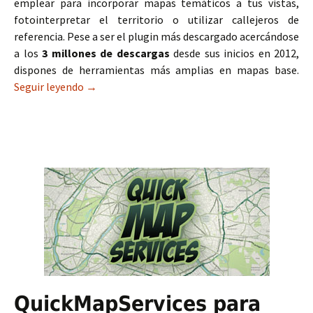
emplear para incorporar mapas temáticos a tus vistas,
fotointerpretar el territorio o utilizar callejeros de
referencia. Pese a ser el plugin más descargado acercándose
a los
3 millones de descargas
desde sus inicios en 2012,
dispones de herramientas más amplias en mapas base.
Seguir leyendo
OpenLayers: el plugin más descargado de QGIS
→
QuickMapServices para