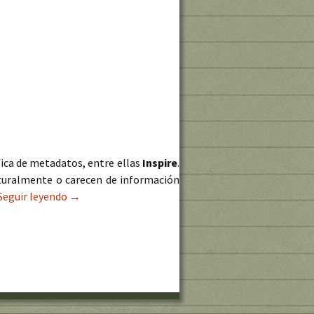
ica de metadatos, entre ellas
Inspire
.
cturalmente o carecen de información
Seguir leyendo
Validador de metadatos: INSPIRE e IDEE
→