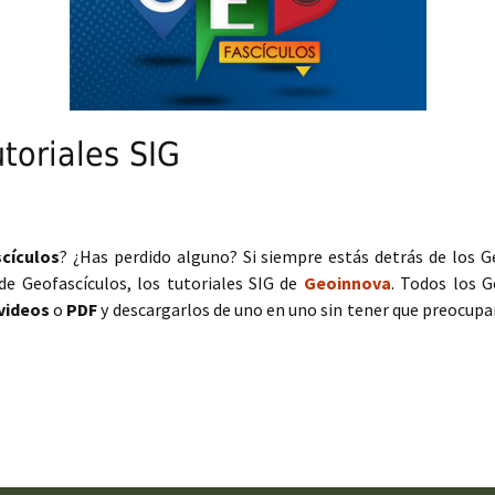
utoriales SIG
cículos
? ¿Has perdido alguno? Si siempre estás detrás de los G
 de Geofascículos, los tutoriales SIG de
Geoinnova
. Todos los G
videos
o
PDF
y descargarlos de uno en uno sin tener que preocupar
opilatorio de tutoriales SIG