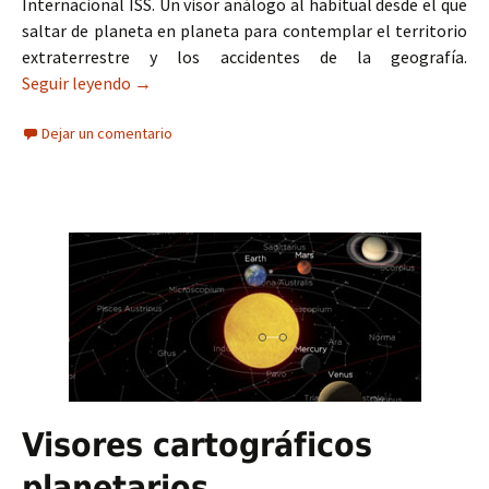
Internacional ISS. Un visor análogo al habitual desde el que
saltar de planeta en planeta para contemplar el territorio
extraterrestre y los accidentes de la geografía.
Seguir leyendo
El visor espacial de planetas y lunas de Google
→
Dejar un comentario
Visores cartográficos
planetarios