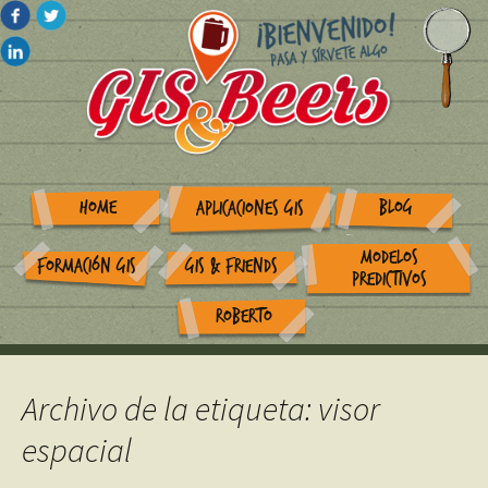
HOME
BLOG
APLICACIONES GIS
MODELOS
FORMACIÓN GIS
GIS & FRIENDS
PREDICTIVOS
ROBERTO
Archivo de la etiqueta: visor
espacial