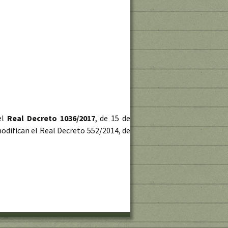
el
Real Decreto 1036/2017
, de 15 de
 modifican el Real Decreto 552/2014, de
ley de drones