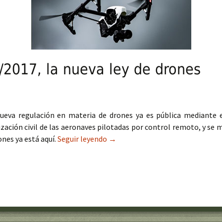
/2017, la nueva ley de drones
 nueva regulación en materia de drones ya es pública mediante 
lización civil de las aeronaves pilotadas por control remoto, y se
ones ya está aquí.
Seguir leyendo
Real Decreto 1036/2017, la nueva 
→