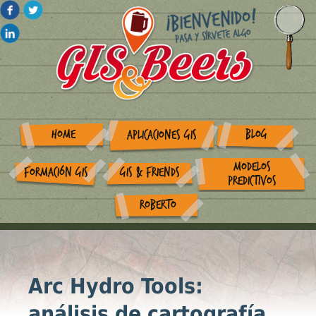
HOME
BLOG
APLICACIONES GIS
MODELOS
FORMACIÓN GIS
GIS & FRIENDS
PREDICTIVOS
ROBERTO
Arc Hydro Tools:
análisis de cartografía