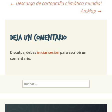
←
Descarga de cartografía climática mundial
ArcMap
→
Ir
a
Deja un comentario
la
Disculpa, debes
iniciar sesión
para escribir un
entrada
comentario.
B
u
s
c
a
r