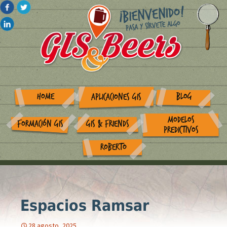
HOME
BLOG
APLICACIONES GIS
MODELOS
FORMACIÓN GIS
GIS & FRIENDS
PREDICTIVOS
ROBERTO
Espacios Ramsar
28 agosto, 2025