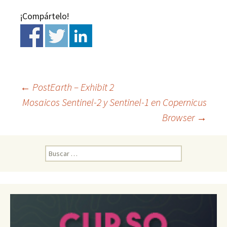
¡Compártelo!
←
PostEarth – Exhibit 2
Mosaicos Sentinel-2 y Sentinel-1 en Copernicus
Ir
Browser
→
a
B
u
la
s
c
a
entrada
r
: