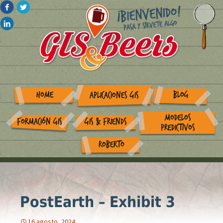
HOME
BLOG
APLICACIONES GIS
MODELOS
FORMACIÓN GIS
GIS & FRIENDS
PREDICTIVOS
ROBERTO
PostEarth – Exhibit 3
16 agosto, 2024