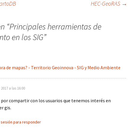
CartoDB
HEC-GeoRAS
→
n “
Principales herramientas de
to en los SIG
”
bra de mapas? - Territorio Geoinnova - SIG y Medio Ambiente
 2017 a las 16:00
 por compartir con los usuarios que tenemos interés en
r gis.
a sesión para responder