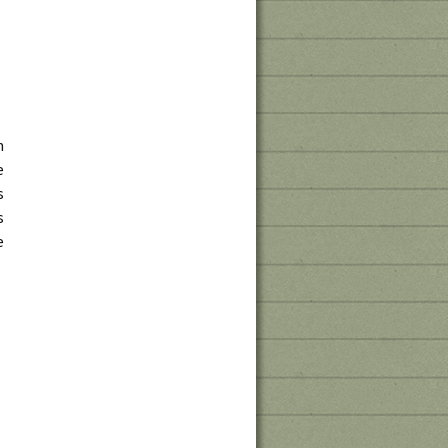
n
e
s
s
e