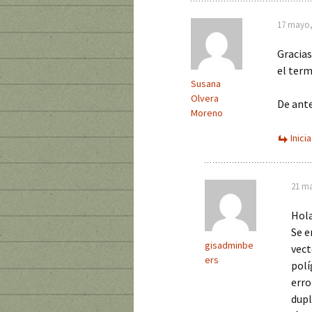
17 mayo, 
Gracias
el term
Susana
Olvera
De ant
Moreno
Inici
21 ma
Hol
Se e
gisadminbe
vect
ers
polí
erro
dupl