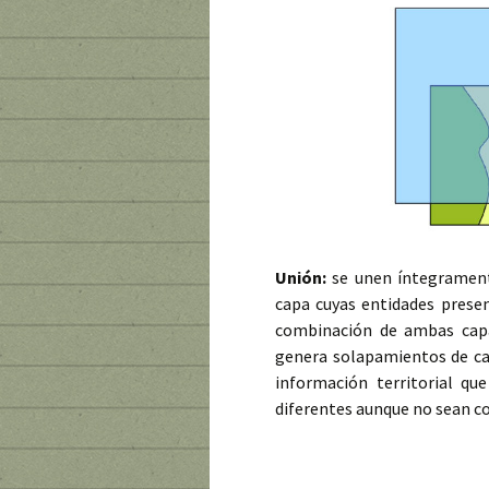
Unión:
se unen íntegrament
capa cuyas entidades prese
combinación de ambas capa
genera solapamientos de ca
información territorial q
diferentes aunque no sean co