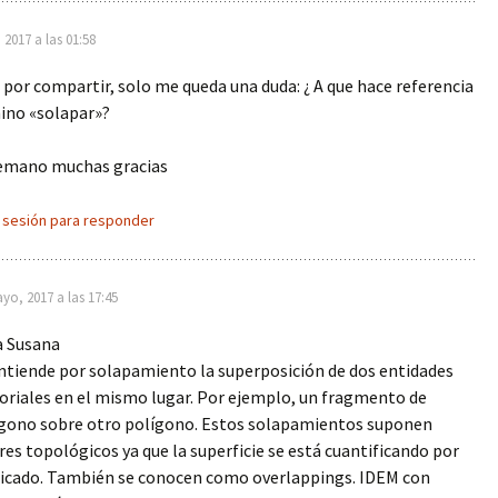
2017 a las 01:58
 por compartir, solo me queda una duda: ¿ A que hace referencia
ino «solapar»?
emano muchas gracias
a sesión para responder
yo, 2017 a las 17:45
a Susana
ntiende por solapamiento la superposición de dos entidades
oriales en el mismo lugar. Por ejemplo, un fragmento de
gono sobre otro polígono. Estos solapamientos suponen
res topológicos ya que la superficie se está cuantificando por
icado. También se conocen como overlappings. IDEM con