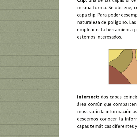
misma forma. Se obtiene, co
capa clip. Para poder desem
naturaleza de polígono. Las
emplear esta herramienta par
estemos interesados.
Intersect:
dos capas coinci
área común que comparten l
mostrarán la información aso
deseemos conocer la info
capas temáticas diferentes y