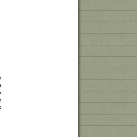
a
a
o
a
s