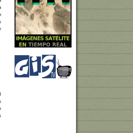
a
n
s
e
l
s
o
s