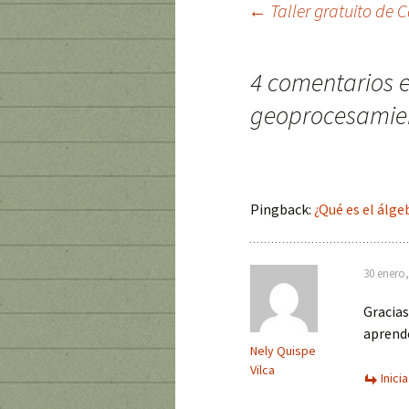
←
Taller gratuito de 
Ir
4 comentarios e
a
geoprocesamien
la
entrada
Pingback:
¿Qué es el álge
30 enero,
Gracias
aprende
Nely Quispe
Vilca
Inici