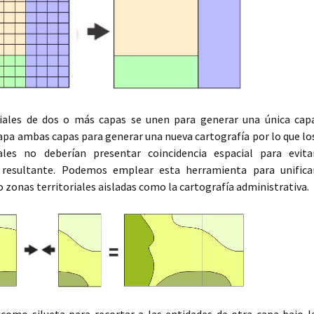
iales de dos o más capas se unen para generar una única cap
apa ambas capas para generar una nueva cartografía por lo que lo
ales no deberían presentar coincidencia espacial para evita
resultante. Podemos emplear esta herramienta para unifica
o zonas territoriales aisladas como la cartografía administrativa.
 como silueta para recortar a las entidades de otra capa bajo l