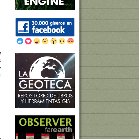
a
s
r
r
a