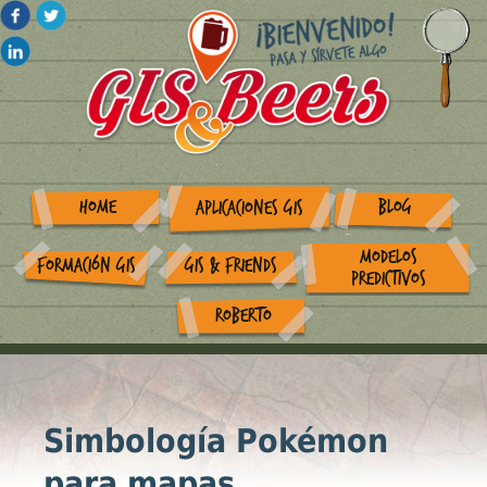
HOME
BLOG
APLICACIONES GIS
MODELOS
FORMACIÓN GIS
GIS & FRIENDS
PREDICTIVOS
ROBERTO
Simbología Pokémon
para mapas