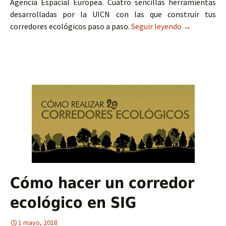
Agencia Espacial Europea. Cuatro sencillas herramientas
desarrolladas por la UICN con las que construir tus
corredores ecológicos paso a paso.
Seguir leyendo
SCOAM para 
→
Cómo hacer un corredor
ecológico en SIG
1 mayo, 2018