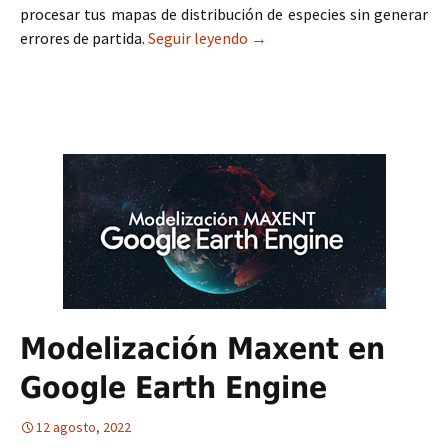
procesar tus mapas de distribución de especies sin generar
errores de partida.
Seguir leyendo
Adaptador de cartografía Ma
→
Modelización Maxent en
Google Earth Engine
12 agosto, 2022