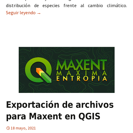
distribución de especies frente al cambio climático.
Seguir leyendo
Modelos de distribución de especies frente al c
→
Exportación de archivos
para Maxent en QGIS
18 mayo, 2021