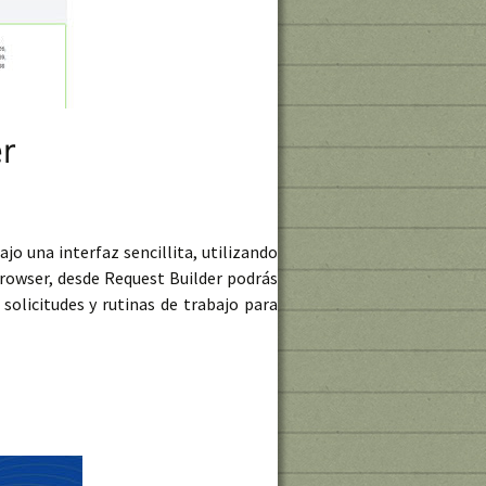
r
o una interfaz sencillita, utilizando
Browser, desde Request Builder podrás
 solicitudes y rutinas de trabajo para
der