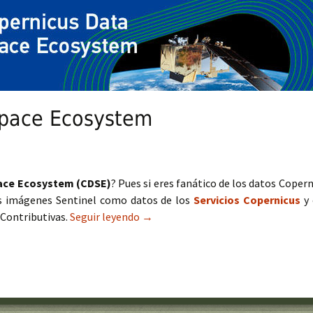
Space Ecosystem
ace Ecosystem (CDSE)
? Pues si eres fanático de los datos Copern
as imágenes Sentinel como datos de los
Servicios Copernicus
y
 Contributivas.
Seguir leyendo
Copernicus Data Space Ecosystem
→