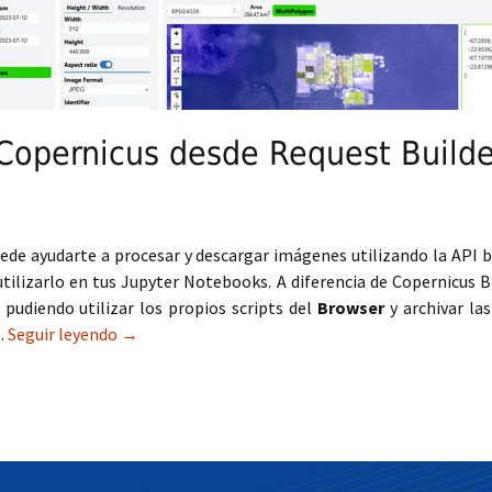
Copernicus desde Request Builde
de ayudarte a procesar y descargar imágenes utilizando la API baj
tilizarlo en tus Jupyter Notebooks. A diferencia de Copernicus 
 pudiendo utilizar los propios scripts del
Browser
y archivar las
.
Seguir leyendo
Procesando datos Copernicus desde Request Buil
→