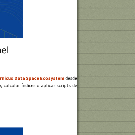
nel
rnicus Data Space Ecosystem
desde
calcular índices o aplicar scripts de
ser para acceso a imágenes Sentinel