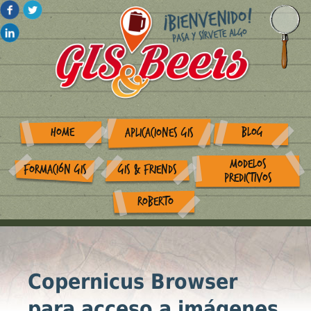
HOME
BLOG
APLICACIONES GIS
MODELOS
FORMACIÓN GIS
GIS & FRIENDS
PREDICTIVOS
ROBERTO
Copernicus Browser
para acceso a imágenes