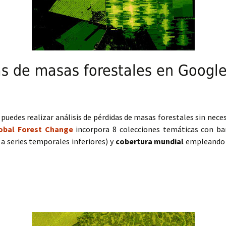
as de masas forestales en Googl
edes realizar análisis de pérdidas de masas forestales sin neces
obal Forest Change
incorpora 8 colecciones temáticas con ba
a series temporales inferiores) y
cobertura mundial
empleando c
de masas forestales en Google Earth Engine