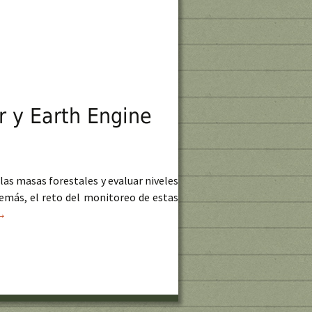
r y Earth Engine
 las masas forestales y evaluar niveles
emás, el reto del monitoreo de estas
Seminario NASA: Monitoreo forestal con datos rádar y Earth Engin
→