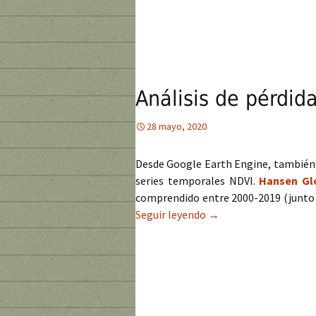
Análisis de pérdid
28 mayo, 2020
Desde Google Earth Engine, también pu
series temporales NDVI.
Hansen Gl
comprendido entre 2000-2019 (junto 
Seguir leyendo
Análisis de pérdidas 
→