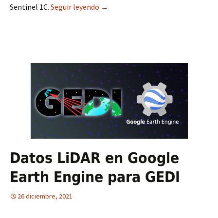
Sentinel 1C.
Seguir leyendo
Finaliza la misión para el satélite 
→
Datos LiDAR en Google
Earth Engine para GEDI
26 diciembre, 2021