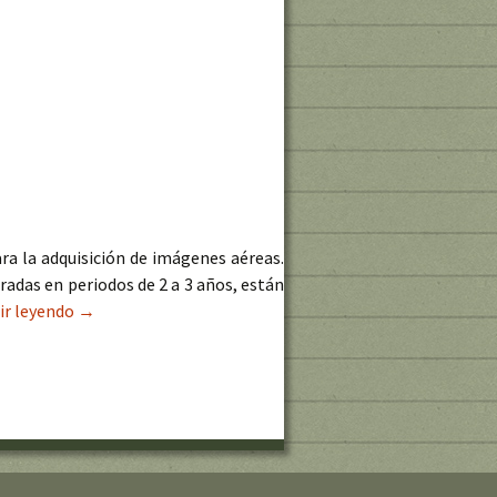
ara la adquisición de imágenes aéreas.
adas en periodos de 2 a 3 años, están
ir leyendo
¿De qué fecha es mi imagen PNOA?
→