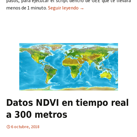
pasos, para ejecutar el script dentro de GEE que te llevará
menos de 1 minuto.
Seguir leyendo
Script para descarga masiv
→
Datos NDVI en tiempo real
a 300 metros
6 octubre, 2018