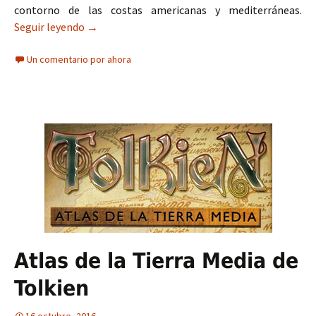
contorno de las costas americanas y mediterráneas.
Seguir leyendo
Atlas de Piri Reis: Kitab-ı Bahriye
→
Un comentario por ahora
Atlas de la Tierra Media de
Tolkien