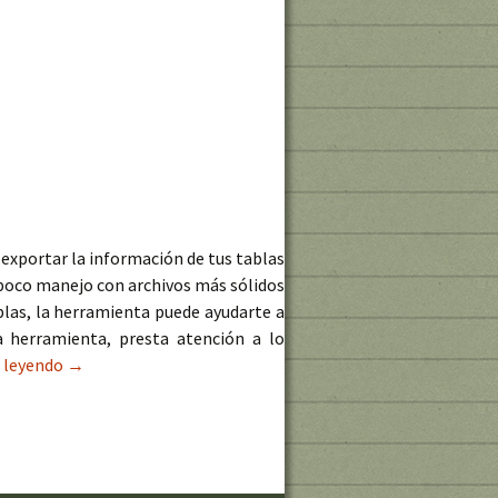
a exportar la información de tus tablas
í poco manejo con archivos más sólidos
ablas, la herramienta puede ayudarte a
a herramienta, presta atención a lo
r leyendo
ArcExcel para exportación de tablas en ArcGIS
→