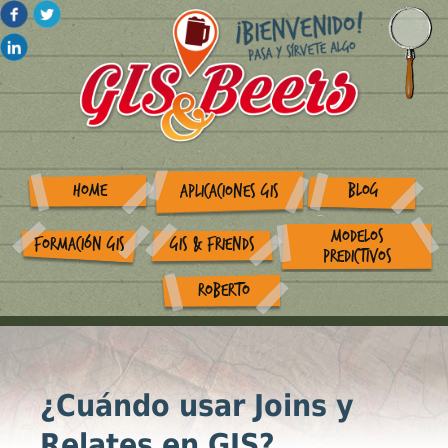
HOME
BLOG
APLICACIONES GIS
MODELOS
FORMACIÓN GIS
GIS & FRIENDS
PREDICTIVOS
ROBERTO
¿Cuándo usar Joins y
Relates en GIS?