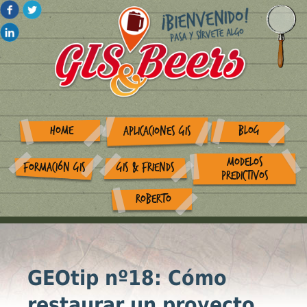
HOME
BLOG
APLICACIONES GIS
MODELOS
FORMACIÓN GIS
GIS & FRIENDS
PREDICTIVOS
ROBERTO
GEOtip nº18: Cómo
restaurar un proyecto