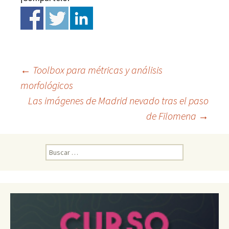
←
Toolbox para métricas y análisis
morfológicos
Ir
Las imágenes de Madrid nevado tras el paso
de Filomena
→
a
la
B
u
s
entrada
c
a
r
: