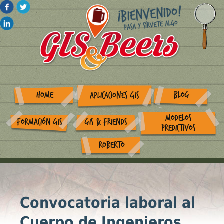
HOME
BLOG
APLICACIONES GIS
MODELOS
FORMACIÓN GIS
GIS & FRIENDS
PREDICTIVOS
ROBERTO
Convocatoria laboral al
Cuerpo de Ingenieros