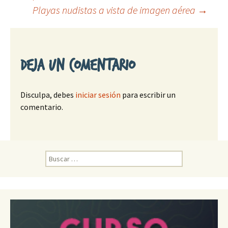
Ir
Playas nudistas a vista de imagen aérea
→
a
la
Deja un comentario
entrada
Disculpa, debes
iniciar sesión
para escribir un
comentario.
B
u
s
c
a
r
: