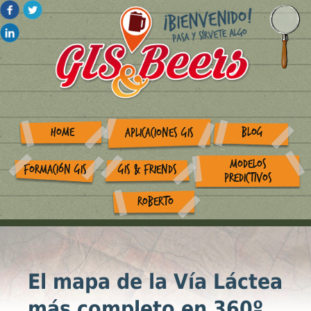
HOME
BLOG
APLICACIONES GIS
MODELOS
FORMACIÓN GIS
GIS & FRIENDS
PREDICTIVOS
ROBERTO
El mapa de la Vía Láctea
más completo en 360º